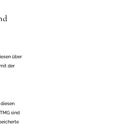
nd
iesen über
mit der
 diesen
 TMG sind
peicherte