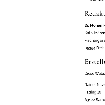
Redakt
Dr. Floria
Kath. Männ
Fischergas
85354 Freis
Erstel
Diese Webse
Rainer Nitz
Fading 16
83122 Sam