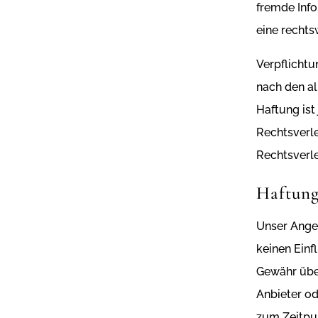
fremde Inf
eine rechts
Verpflicht
nach den al
Haftung ist
Rechtsverl
Rechtsverl
Haftung
Unser Angeb
keinen Einf
Gewähr über
Anbieter od
zum Zeitpun