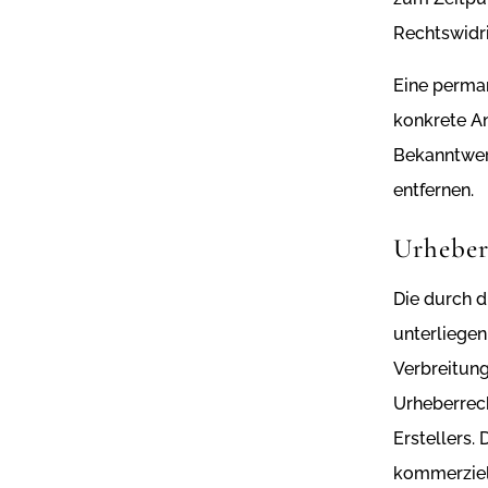
Rechtswidri
Eine perman
konkrete An
Bekanntwer
entfernen.
Urheber
Die durch d
unterliegen
Verbreitung
Urheberrech
Erstellers.
kommerziel