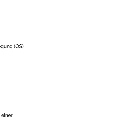
legung (OS)
 einer