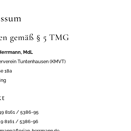
essum
en gemäß § 5 TMG
n Herrmann, MdL
erverein Tuntenhausen (KMVT)
se 18a
ing
kt
49 8161 / 5386-95
49 8161 / 5386-96
rmann@florian-herrmann.de