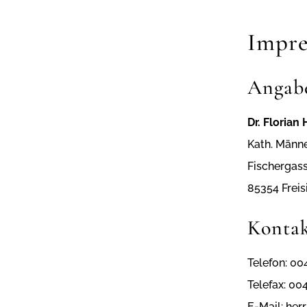
Impr
Angab
Dr. Floria
Kath. Männ
Fischergas
85354 Freis
Konta
Telefon: 00
Telefax: 00
E-Mail:
her