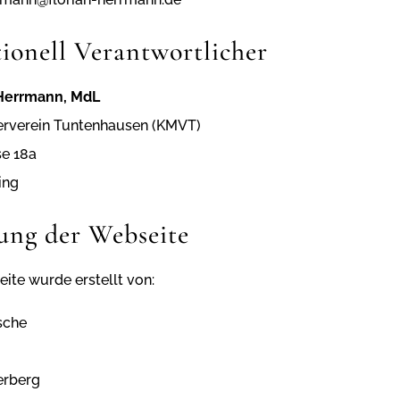
ionell Verantwortlicher
n Herrmann, MdL
erverein Tuntenhausen (KMVT)
se 18a
ing
lung der Webseite
ite wurde erstellt von:
sche
erberg