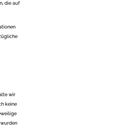
, die auf
ationen
zügliche
alte wir
ch keine
eweilige
n wurden