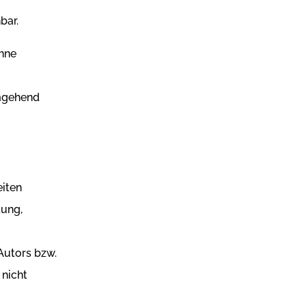
bar.
ohne
umgehend
eiten
tung,
Autors bzw.
 nicht